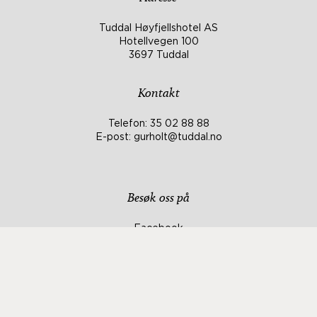
Tuddal Høyfjellshotel AS
Hotellvegen 100
3697 Tuddal
Kontakt
Telefon:
35 02 88 88
E-post:
gurholt@tuddal.no
Besøk oss på
Facebook
Instagram
TripAdvisor
Hotellregler
Personvern